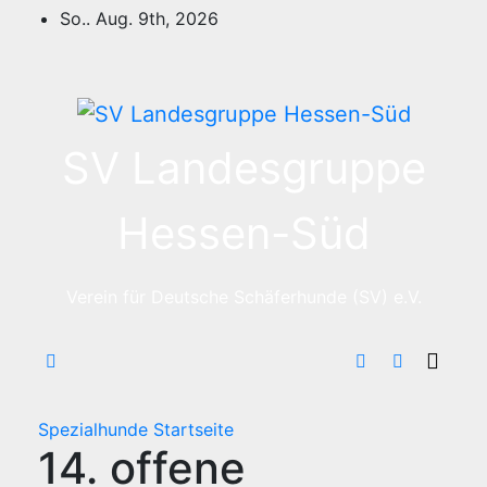
Zum
So.. Aug. 9th, 2026
Inhalt
springen
SV Landesgruppe
Hessen-Süd
Verein für Deutsche Schäferhunde (SV) e.V.
Spezialhunde
Startseite
14. offene