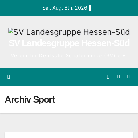
Zum
Sa.. Aug. 8th, 2026
Inhalt
springen
SV Landesgruppe Hessen-Süd
Verein für Deutsche Schäferhunde (SV) e.V.
Archiv Sport