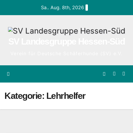
Zum
Sa.. Aug. 8th, 2026
Inhalt
springen
SV Landesgruppe Hessen-Süd
Verein für Deutsche Schäferhunde (SV) e.V.
Kategorie:
Lehrhelfer