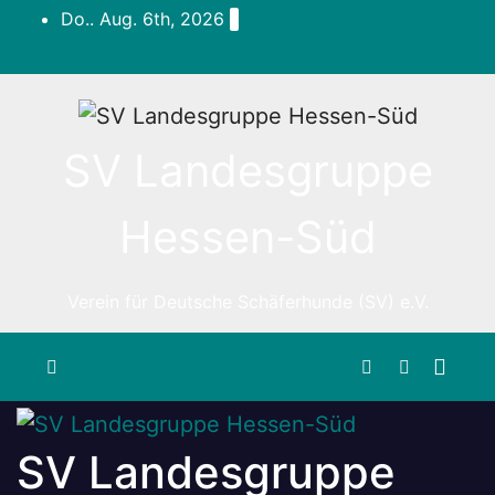
Zum
Do.. Aug. 6th, 2026
Inhalt
springen
SV Landesgruppe
Hessen-Süd
Verein für Deutsche Schäferhunde (SV) e.V.
SV Landesgruppe