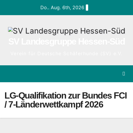
Zum
Do.. Aug. 6th, 2026
Inhalt
springen
SV Landesgruppe Hessen-Süd
Verein für Deutsche Schäferhunde (SV) e.V.
LG-Qualifikation zur Bundes FCI
/ 7-Länderwettkampf 2026