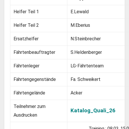
Helfer Teil 1
E.Lewald
Helfer Teil 2
M.Eberius
Ersatzhelfer
N.Steinbrecher
Fährtenbeauftragter
S.Heldenberger
Fährtenleger
LG-Fährtenteam
Fährtengegenstände
Fa. Schweikert
Fährtengelände
Acker
Teilnehmer zum
Katalog_Quali_26
Ausdrucken
Training : 08.03.,15.0