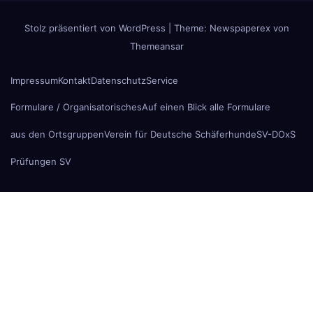
Stolz präsentiert von WordPress
|
Theme: Newspaperex von
Themeansar
Impressum
Kontakt
Datenschutz
Service
Formulare / Organisatorisches
Auf einen Blick alle Formulare
aus den Ortsgruppen
Verein für Deutsche Schäferhunde
SV-DOxS
Prüfungen SV