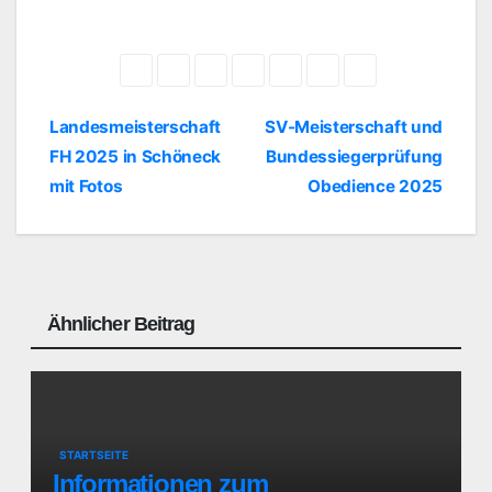
Beitragsnavigation
Landesmeisterschaft
SV-Meisterschaft und
FH 2025 in Schöneck
Bundessiegerprüfung
mit Fotos
Obedience 2025
Ähnlicher Beitrag
STARTSEITE
Informationen zum