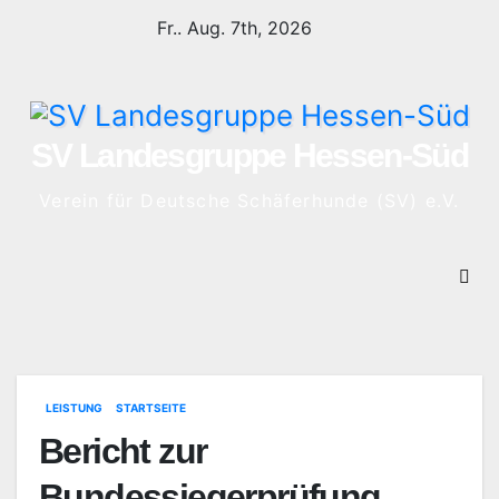
Zum
Fr.. Aug. 7th, 2026
Inhalt
springen
SV Landesgruppe Hessen-Süd
Verein für Deutsche Schäferhunde (SV) e.V.
LEISTUNG
STARTSEITE
Bericht zur
Bundessiegerprüfung