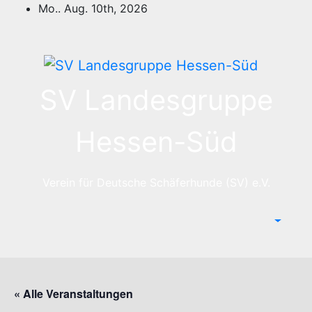
Zum
Mo.. Aug. 10th, 2026
Inhalt
springen
SV Landesgruppe
Hessen-Süd
Verein für Deutsche Schäferhunde (SV) e.V.
« Alle Veranstaltungen