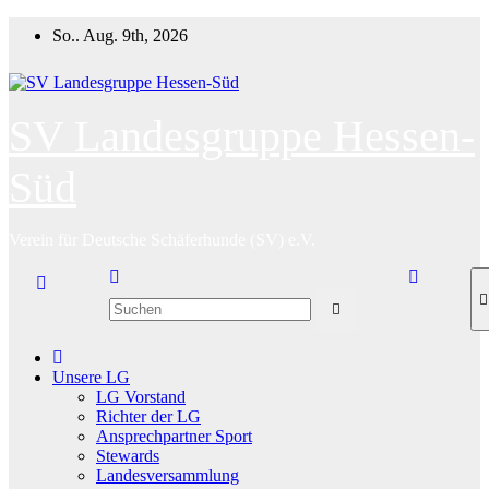
Zum
So.. Aug. 9th, 2026
Inhalt
springen
SV Landesgruppe Hessen-
Süd
Verein für Deutsche Schäferhunde (SV) e.V.
Unsere LG
LG Vorstand
Richter der LG
Ansprechpartner Sport
Stewards
Landesversammlung