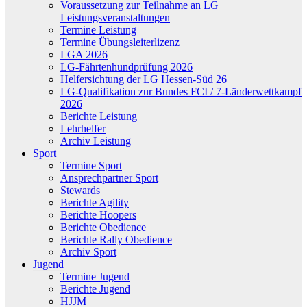
Voraussetzung zur Teilnahme an LG
Leistungsveranstaltungen
Termine Leistung
Termine Übungsleiterlizenz
LGA 2026
LG-Fährtenhundprüfung 2026
Helfersichtung der LG Hessen-Süd 26
LG-Qualifikation zur Bundes FCI / 7-Länderwettkampf
2026
Berichte Leistung
Lehrhelfer
Archiv Leistung
Sport
Termine Sport
Ansprechpartner Sport
Stewards
Berichte Agility
Berichte Hoopers
Berichte Obedience
Berichte Rally Obedience
Archiv Sport
Jugend
Termine Jugend
Berichte Jugend
HJJM