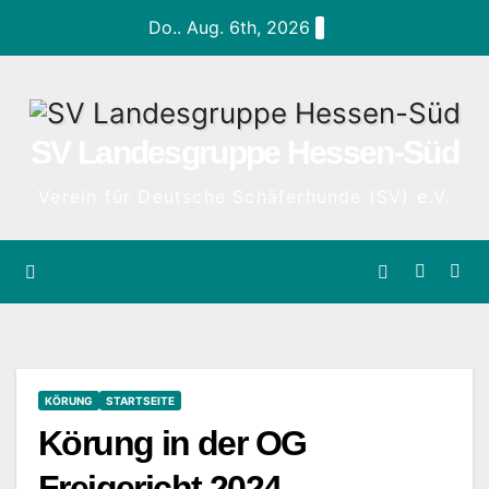
Zum
Do.. Aug. 6th, 2026
Inhalt
springen
SV Landesgruppe Hessen-Süd
Verein für Deutsche Schäferhunde (SV) e.V.
KÖRUNG
STARTSEITE
Körung in der OG
Freigericht 2024