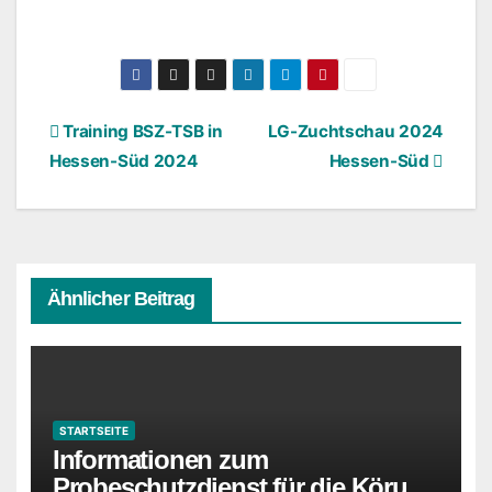
Beitragsnavigation
Training BSZ-TSB in
LG-Zuchtschau 2024
Hessen-Süd 2024
Hessen-Süd
Ähnlicher Beitrag
STARTSEITE
Informationen zum
Probeschutzdienst für die Körung