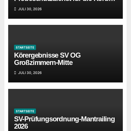
in Idstein wurden ergänzt
JULI 30, 2026
STARTSEITE
Körergebnisse SV OG
Großzimmern-Mitte
JULI 30, 2026
STARTSEITE
SV-Prüfungsordnung-Mantrailing
2026