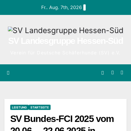
Zum
Fr.. Aug. 7th, 2026
Inhalt
springen
SV Landesgruppe Hessen-Süd
Verein für Deutsche Schäferhunde (SV) e.V.
LEISTUNG
STARTSEITE
SV Bundes-FCI 2025 vom
20.06. – 22.06.2025 in