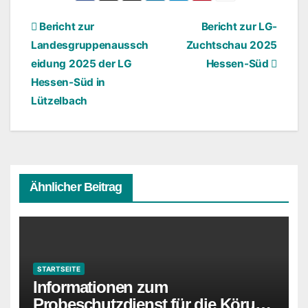
Beitragsnavigation
Bericht zur
Bericht zur LG-
Landesgruppenaussch
Zuchtschau 2025
eidung 2025 der LG
Hessen-Süd
Hessen-Süd in
Lützelbach
Ähnlicher Beitrag
STARTSEITE
Informationen zum
Probeschutzdienst für die Körung