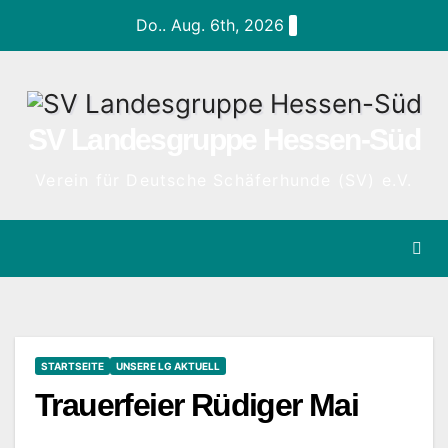
Zum
Do.. Aug. 6th, 2026
Inhalt
springen
SV Landesgruppe Hessen-Süd
Verein für Deutsche Schäferhunde (SV) e.V.
STARTSEITE
UNSERE LG AKTUELL
Trauerfeier Rüdiger Mai