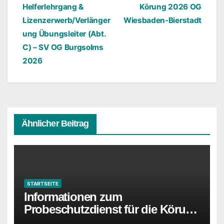
Beitragsnavigation
Helferlehrgang &
Körung 2026 OG
Lizenzerwerb/Verlänger
Wiesbaden-Bierstadt
ung Übungsleiter (Abt.
C) – SV OG Burgsolms
2026
Ähnlicher Beitrag
STARTSEITE
Informationen zum
Probeschutzdienst für die Körung
in Idstein wurden ergänzt