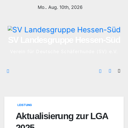
Zum
Mo.. Aug. 10th, 2026
Inhalt
springen
SV Landesgruppe Hessen-Süd
Verein für Deutsche Schäferhunde (SV) e.V.
LEISTUNG
Aktualisierung zur LGA
2025