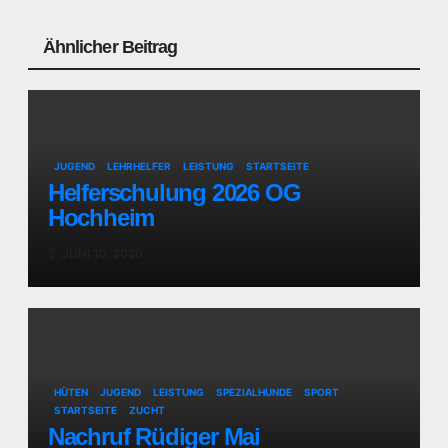
Ähnlicher Beitrag
JUGEND
LEHRHELFER
LEISTUNG
STARTSEITE
Helferschulung 2026 OG
Hochheim
JUNI 10, 2026
HÜTEN
JUGEND
LEISTUNG
SPEZIALHUNDE
SPORT
STARTSEITE
ZUCHT
Nachruf Rüdiger Mai