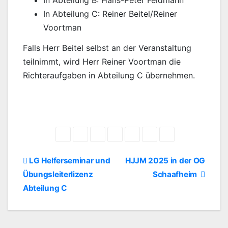
In Abteilung B: Hans-Peter Feldmann
In Abteilung C: Reiner Beitel/Reiner
Voortman
Falls Herr Beitel selbst an der Veranstaltung
teilnimmt, wird Herr Reiner Voortman die
Richteraufgaben in Abteilung C übernehmen.
Beitragsnavigation
LG Helferseminar und
HJJM 2025 in der OG
Übungsleiterlizenz
Schaafheim
Abteilung C