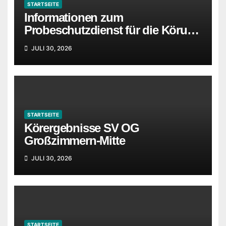
STARTSEITE
Informationen zum
Probeschutzdienst für die Körung
in Idstein wurden ergänzt
JULI 30, 2026
STARTSEITE
Körergebnisse SV OG
Großzimmern-Mitte
JULI 30, 2026
STARTSEITE