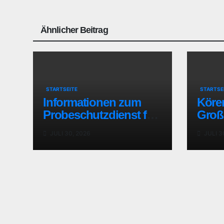
Ähnlicher Beitrag
STARTSEITE
STARTSE
Informationen zum
Köre
Probeschutzdienst für
Groß
die Körung in Idstein
JULI 30, 2026
JULI 3
wurden ergänzt