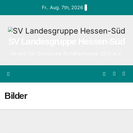
Zum
Fr.. Aug. 7th, 2026
Inhalt
springen
SV Landesgruppe Hessen-Süd
Verein für Deutsche Schäferhunde (SV) e.V.
Bilder