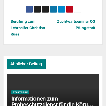
Beitragsnavigation
Berufung zum
Zuchtwartseminar OG
Lehrhelfer Christian
Pfungstadt
Russ
Ähnlicher Beitrag
STARTSEITE
Informationen zum
Probeschutzdienst für die Körung