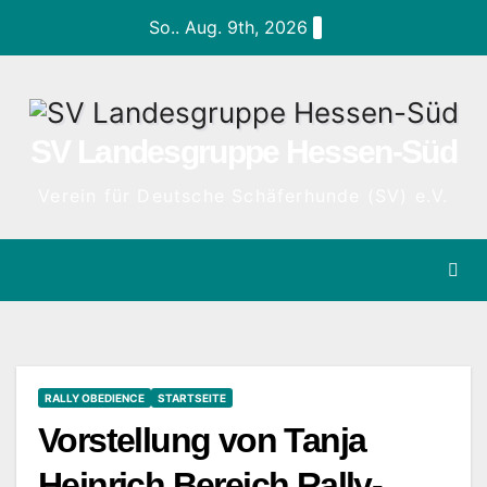
Zum
So.. Aug. 9th, 2026
Inhalt
springen
SV Landesgruppe Hessen-Süd
Verein für Deutsche Schäferhunde (SV) e.V.
RALLY OBEDIENCE
STARTSEITE
Vorstellung von Tanja
Heinrich Bereich Rally-