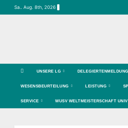
Zum
Sa.. Aug. 8th, 2026
Inhalt
springen
UNSERE LG
DELEGIERTENMELDUNG 
WESENSBEURTEILUNG
LEISTUNG
S
SERVICE
WUSV WELTMEISTERSCHAFT UNIV