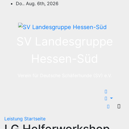
Zum
Do.. Aug. 6th, 2026
Inhalt
springen
SV Landesgruppe
Hessen-Süd
Verein für Deutsche Schäferhunde (SV) e.V.
Leistung
Startseite
LG Helferworkshop