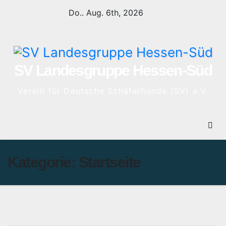
Zum
Do.. Aug. 6th, 2026
Inhalt
springen
SV Landesgruppe Hessen-Süd
Verein für Deutsche Schäferhunde (SV) e.V.
Kategorie:
Startseite