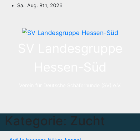
Zum
Sa.. Aug. 8th, 2026
Inhalt
springen
SV Landesgruppe
Hessen-Süd
Verein für Deutsche Schäferhunde (SV) e.V.
Kategorie:
Zucht
Agility
Hoopers
Hüten
Jugend