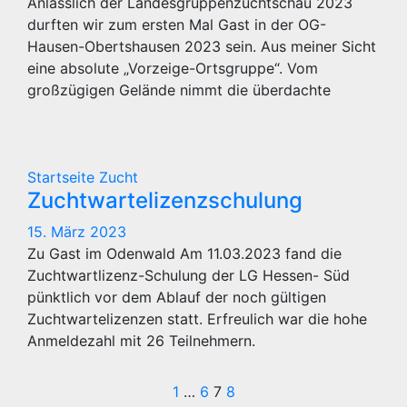
Anlässlich der Landesgruppenzuchtschau 2023
durften wir zum ersten Mal Gast in der OG-
Hausen-Obertshausen 2023 sein. Aus meiner Sicht
eine absolute „Vorzeige-Ortsgruppe“. Vom
großzügigen Gelände nimmt die überdachte
Startseite
Zucht
Zuchtwartelizenzschulung
15. März 2023
Zu Gast im Odenwald Am 11.03.2023 fand die
Zuchtwartlizenz-Schulung der LG Hessen- Süd
pünktlich vor dem Ablauf der noch gültigen
Zuchtwartelizenzen statt. Erfreulich war die hohe
Anmeldezahl mit 26 Teilnehmern.
Seitennummerie
1
…
6
7
8